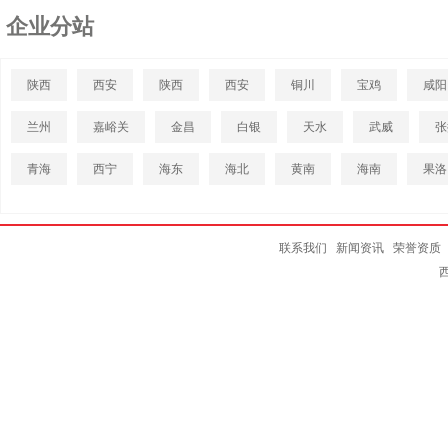
企业分站
陕西
西安
陕西
西安
铜川
宝鸡
咸阳
兰州
嘉峪关
金昌
白银
天水
武威
张
青海
西宁
海东
海北
黄南
海南
果洛
联系我们
新闻资讯
荣誉资质