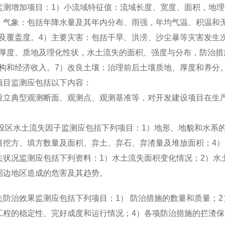
监测增加项目：1）小流域特征值：流域长度、宽度、面积，地
）气象：包括年降水量及其年内分布、雨强，年均气温、积温和
及覆盖度。4）主要灾害：包括干旱、洪涝、沙尘暴等灾害发生
厚度、质地及理化性状，水土流失的面积、强度与分布，防治措
构和经济收入。7）改良土壤：治理前后土壤质地、厚度和养分
项目监测应包括以下内容：
设立典型观测断面、观测点、观测基准等，对开发建设项目在生
建设区水土流失因子监测应包括下列项目：1）地形、地貌和水系的
目挖方、填方数量及面积、弃土、弃石、弃渣量及堆放面积；4）
失状况监测应包括下列资料：1）水土流失面积变化情况；2）水
周边地区造成的危害及其趋势。
失防治效果监测应包括下列项目：1） 防治措施的数量和质量；
工程的稳定性、完好成度和运行情况；4）各项防治措施的拦渣