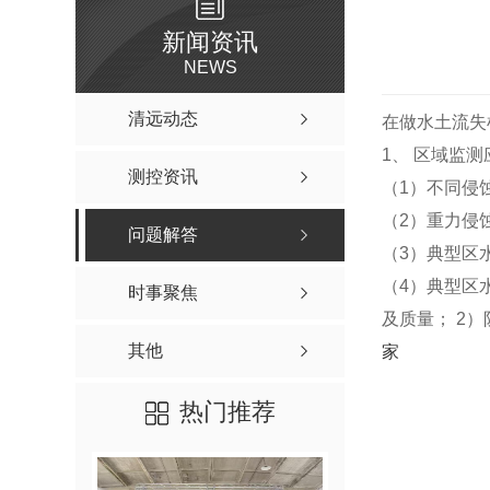
新闻资讯
NEWS
清远动态
在做水土流失
1、 区域监
测控资讯
（1）不同侵
（2）重力侵
问题解答
（3）典型区
（4）典型区
时事聚焦
及质量； 2
其他
家
热门推荐