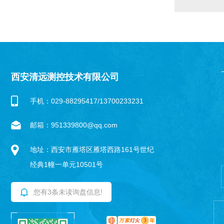
西安清远测控技术有限公司
手机：029-88295417/13700233231
邮箱：951339800@qq.com
地址：西安市雁塔区雁塔西路161号世纪
经典1幢一单元10501号
您有
3
条未读询盘信息!