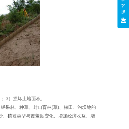
客
服
微型蒸渗仪
； 3）损坏土地面积。
经果林、种草、封山育林(草)、梯田、沟坝地的
减沙、植被类型与覆盖度变化、增加经济收益、增